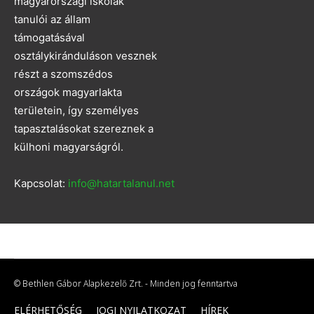
magyarországi iskolák
tanulói az állam
támogatásával
osztálykiránduláson vesznek
részt a szomszédos
országok magyarlakta
területein, így személyes
tapasztalásokat szereznek a
külhoni magyarságról.
Kapcsolat:
info@hatartalanul.net
© Bethlen Gábor Alapkezelő Zrt. - Minden jog fenntartva
ELÉRHETŐSÉG
JOGI NYILATKOZAT
HÍREK