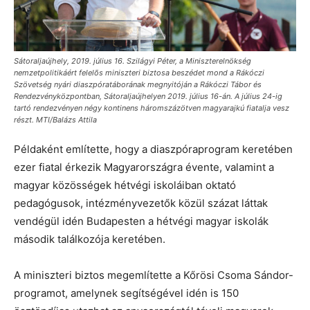
Sátoraljaújhely, 2019. július 16. Szilágyi Péter, a Miniszterelnökség
nemzetpolitikáért felelõs miniszteri biztosa beszédet mond a Rákóczi
Szövetség nyári diaszpóratáborának megnyitóján a Rákóczi Tábor és
Rendezvényközpontban, Sátoraljaújhelyen 2019. július 16-án. A július 24-ig
tartó rendezvényen négy kontinens háromszázötven magyarajkú fiatalja vesz
részt. MTI/Balázs Attila
Példaként említette, hogy a diaszpóraprogram keretében
ezer fiatal érkezik Magyarországra évente, valamint a
magyar közösségek hétvégi iskoláiban oktató
pedagógusok, intézményvezetők közül százat láttak
vendégül idén Budapesten a hétvégi magyar iskolák
második találkozója keretében.
A miniszteri biztos megemlítette a Kőrösi Csoma Sándor-
programot, amelynek segítségével idén is 150