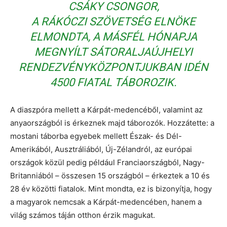
CSÁKY CSONGOR,
A RÁKÓCZI SZÖVETSÉG ELNÖKE
ELMONDTA, A MÁSFÉL HÓNAPJA
MEGNYÍLT SÁTORALJAÚJHELYI
RENDEZVÉNYKÖZPONTJUKBAN IDÉN
4500 FIATAL TÁBOROZIK.
A diaszpóra mellett a Kárpát-medencéből, valamint az
anyaországból is érkeznek majd táborozók. Hozzátette: a
mostani táborba egyebek mellett Észak- és Dél-
Amerikából, Ausztráliából, Új-Zélandról, az európai
országok közül pedig például Franciaországból, Nagy-
Britanniából – összesen 15 országból – érkeztek a 10 és
28 év közötti fiatalok. Mint mondta, ez is bizonyítja, hogy
a magyarok nemcsak a Kárpát-medencében, hanem a
világ számos táján otthon érzik magukat.