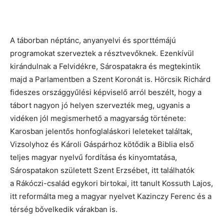
A táborban néptánc, anyanyelvi és sporttémájú
programokat szerveztek a résztvevőknek. Ezenkívül
kirándulnak a Felvidékre, Sárospatakra és megtekintik
majd a Parlamentben a Szent Koronát is. Hörcsik Richárd
fideszes országgyűlési képviselő arról beszélt, hogy a
tábort nagyon jó helyen szervezték meg, ugyanis a
vidéken jól megismerhető a magyarság története:
Karosban jelentős honfoglaláskori leleteket találtak,
Vizsolyhoz és Károli Gáspárhoz kötődik a Biblia első
teljes magyar nyelvű fordítása és kinyomtatása,
Sárospatakon született Szent Erzsébet, itt találhatók
a Rákóczi-család egykori birtokai, itt tanult Kossuth Lajos,
itt reformálta meg a magyar nyelvet Kazinczy Ferenc és a
térség bővelkedik várakban is.