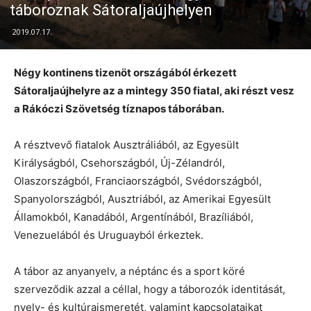
táboroznak Sátoraljaújhelyen
2019.07.17.
Négy kontinens tizenöt országából érkezett
Sátoraljaújhelyre az a mintegy 350 fiatal, aki részt vesz
a Rákóczi Szövetség tíznapos táborában.
A résztvevő fiatalok Ausztráliából, az Egyesült
Királyságból, Csehországból, Új-Zélandról,
Olaszországból, Franciaországból, Svédországból,
Spanyolországból, Ausztriából, az Amerikai Egyesült
Államokból, Kanadából, Argentínából, Brazíliából,
Venezuelából és Uruguayból érkeztek.
A tábor az anyanyelv, a néptánc és a sport köré
szerveződik azzal a céllal, hogy a táborozók identitását,
nyelv- és kultúraismeretét, valamint kapcsolataikat