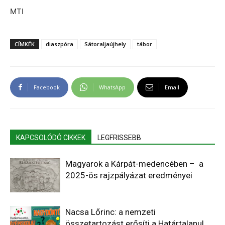
MTI
CÍMKÉK
diaszpóra
Sátoraljaújhely
tábor
Facebook
WhatsApp
Email
KAPCSOLÓDÓ CIKKEK
LEGFRISSEBB
Magyarok a Kárpát-medencében – a
2025-ös rajzpályázat eredményei
Nacsa Lőrinc: a nemzeti
összetartozást erősíti a Határtalanul