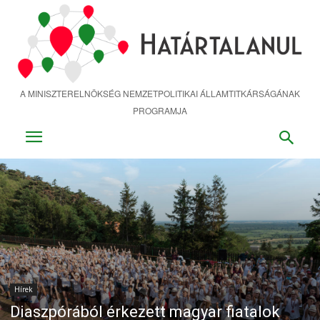
Ugrás
a
fő
tartalomra
A MINISZTERELNÖKSÉG NEMZETPOLITIKAI ÁLLAMTITKÁRSÁGÁNAK
PROGRAMJA
Hírek
Diaszpórából érkezett magyar fiatalok