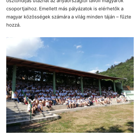
ösztöndíjas utazhat az anyaországtól távoli magyarok
csoportjaihoz. Emellett más pályázatok is elérhetők a
magyar közösségek számára a világ minden táján – fűzte
hozzá.