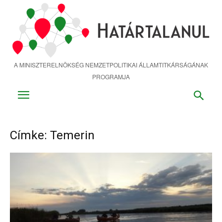
Ugrás
a
fő
tartalomra
A MINISZTERELNÖKSÉG NEMZETPOLITIKAI ÁLLAMTITKÁRSÁGÁNAK
PROGRAMJA
Címke: Temerin