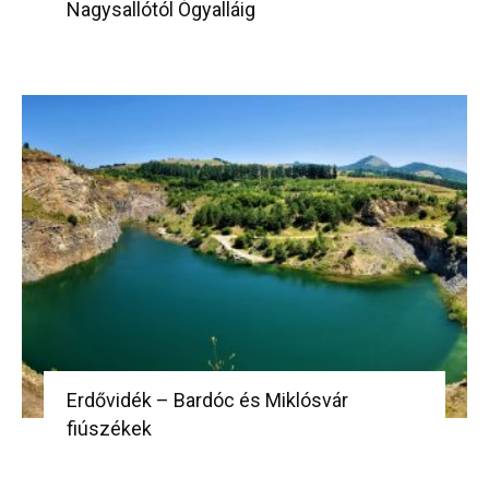
Nagysallótól Ógyalláig
Erdővidék – Bardóc és Miklósvár
fiúszékek