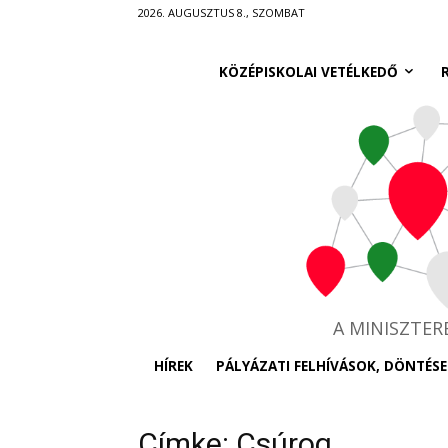
Ugrás
2026. AUGUSZTUS 8., SZOMBAT
a
fő
KÖZÉPISKOLAI VETÉLKEDŐ
tartalomra
A MINISZTE
HÍREK
PÁLYÁZATI FELHÍVÁSOK, DÖNTÉSE
Címke: Csúrog