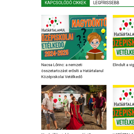
KAPCSOLÓDÓ CIKKEK
LEGFRISSEBB
Nacsa Lőrinc: a nemzeti
Elindult a v
összetartozást erősíti a Határtalanul
Középiskolai Vetélkedő