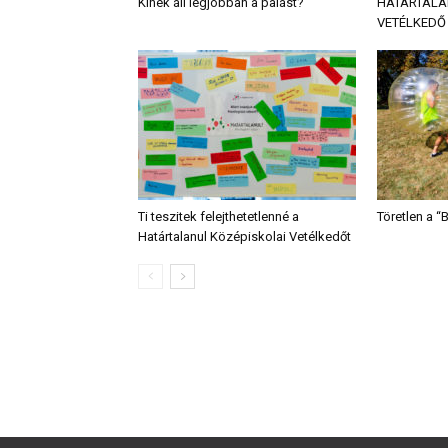
Kinek áll legjobban a palást?
HATÁRTALA
VETÉLKEDŐ 
Ti teszitek felejthetetlenné a
Töretlen a 
Határtalanul Középiskolai Vetélkedőt