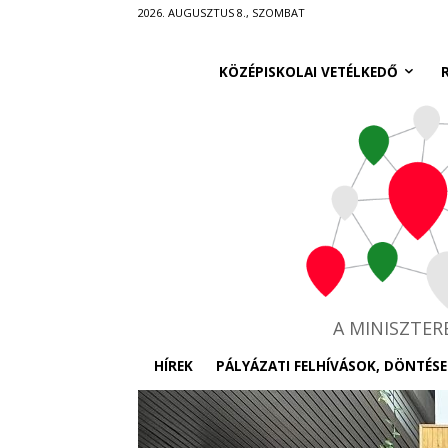
Ugrás
2026. AUGUSZTUS 8., SZOMBAT
a
fő
KÖZÉPISKOLAI VETÉLKEDŐ
tartalomra
A MINISZTE
HÍREK
PÁLYÁZATI FELHÍVÁSOK, DÖNTÉSE