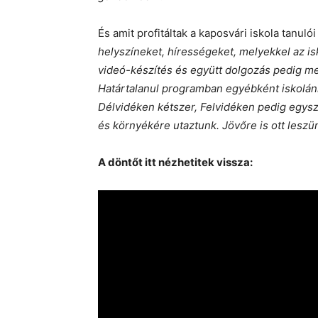
És amit profitáltak a kaposvári iskola tanuló
helyszíneket, hírességeket, melyekkel az is
videó-készítés és együtt dolgozás pedig m
Határtalanul programban egyébként iskolánk
Délvidéken kétszer, Felvidéken pedig egys
és környékére utaztunk. Jövőre is ott leszü
A döntőt itt nézhetitek vissza: