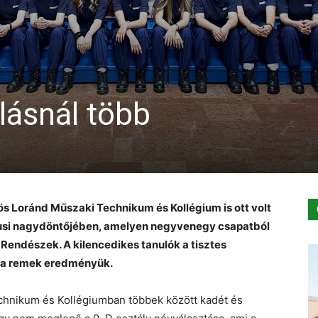
llásnál több
s Loránd Műszaki Technikum és Kollégium is ott volt
niusi nagydöntőjében, amelyen negyvenegy csapatból
Rendészek. A kilencedikes tanulók a tisztes
tt a remek eredményük.
chnikum és Kollégiumban többek között kadét és