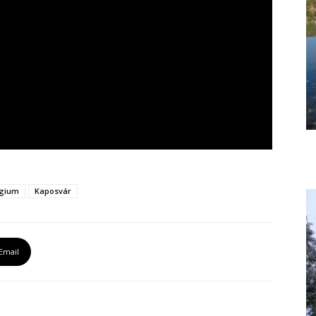
égium
Kaposvár
Email