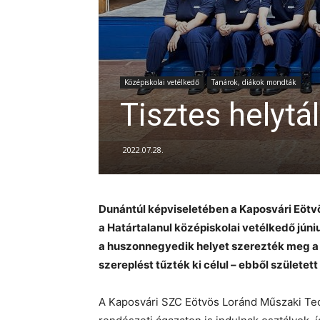
Középiskolai vetélkedő
Tanárok, diákok mondták
Tisztes helytá
2022.07.28.
Dunántúl képviseletében a Kaposvári Eötvö
a Határtalanul középiskolai vetélkedő jú
a huszonnegyedik helyet szerezték meg a 
szereplést tűzték ki célul – ebből születe
A Kaposvári SZC Eötvös Loránd Műszaki Te