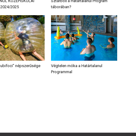
NUL KÖZÉPISKOLAI
Sztárbox a Határtalanul Program
2024/2025
táborában?
“Bubifoci” népszerűsége
Végtelen móka a Határtalanul
Programmal