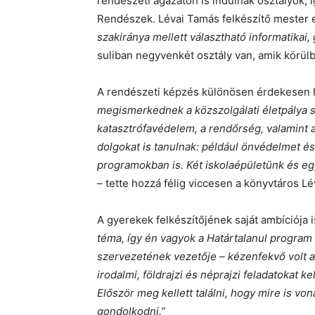
rendészeti ágazaton is indulnak osztályok, 
Rendészek. Lévai Tamás felkészítő mester
szakiránya mellett választható informatikai,
suliban negyvenkét osztály van, amik körülbe
A rendészeti képzés különösen érdekesen 
megismerkednek a közszolgálati életpálya s
katasztrófavédelem, a rendőrség, valamint
dolgokat is tanulnak: például önvédelmet é
programokban is. Két iskolaépületünk és egy
– tette hozzá félig viccesen a könyvtáros L
A gyerekek felkészítőjének saját ambíciója i
téma, így én vagyok a Határtalanul program 
szervezetének vezetője – kézenfekvő volt a
irodalmi, földrajzi és néprajzi feladatokat k
Először meg kellett találni, hogy mire is von
gondolkodni.”