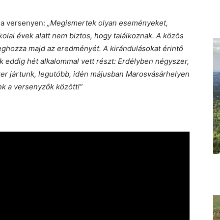
i a versenyen:
„Megismertek olyan eseményeket,
kolai évek alatt nem biztos, hogy találkoznak. A közös
eghozza majd az eredményét. A kirándulásokat érintő
 eddig hét alkalommal vett részt: Erdélyben négyszer,
zer jártunk, legutóbb, idén májusban Marosvásárhelyen
nk a versenyzők között!”