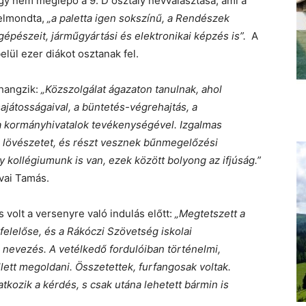
így nem meglepő a 9. D osztály névválasztása, ami a
 elmondta,
„a paletta igen sokszínű, a Rendészek
 gépészeit, járműgyártási és elektronikai képzés is”.
A
lül ezer diákot osztanak fel.
hangzik:
„Közszolgálat ágazaton tanulnak, ahol
ajátosságaival, a büntetés-végrehajtás, a
 a kormányhivatalok tevékenységével. Izgalmas
s lövészetet, és részt vesznek bűnmegelőzési
 kollégiumunk is van, ezek között bolyong az ifjúság.”
évai Tamás.
s volt a versenyre való indulás előtt:
„Megtetszett a
felelőse, és a Rákóczi Szövetség iskolai
 nevezés. A vetélkedő fordulóiban történelmi,
ellett megoldani. Összetettek, furfangosak voltak.
atkozik a kérdés, s csak utána lehetett bármin is