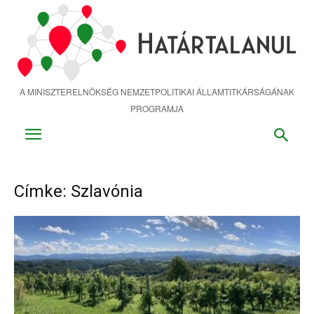
Ugrás
a
fő
tartalomra
A MINISZTERELNÖKSÉG NEMZETPOLITIKAI ÁLLAMTITKÁRSÁGÁNAK
PROGRAMJA
Címke: Szlavónia