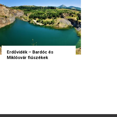
Erdővidék – Bardóc és
Miklósvár fiúszékek