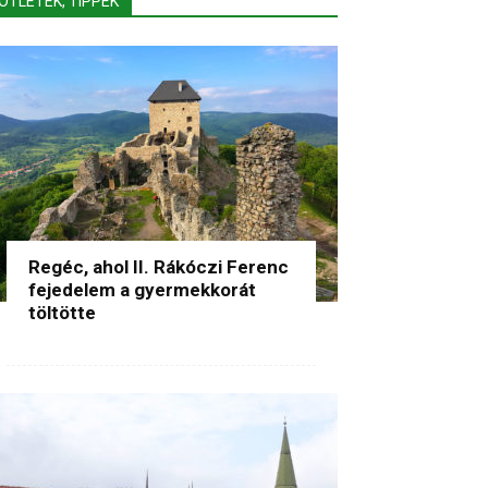
ÖTLETEK, TIPPEK
Regéc, ahol II. Rákóczi Ferenc
fejedelem a gyermekkorát
töltötte