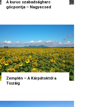
A kuruc szabadságharc
gócpontja – Nagyecsed
Zemplén – A Kárpátoktól a
Tiszáig