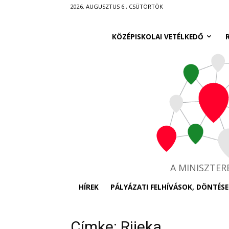
Ugrás
2026. AUGUSZTUS 6., CSÜTÖRTÖK
a
fő
KÖZÉPISKOLAI VETÉLKEDŐ
tartalomra
A MINISZTE
HÍREK
PÁLYÁZATI FELHÍVÁSOK, DÖNTÉSE
Címke: Rijeka