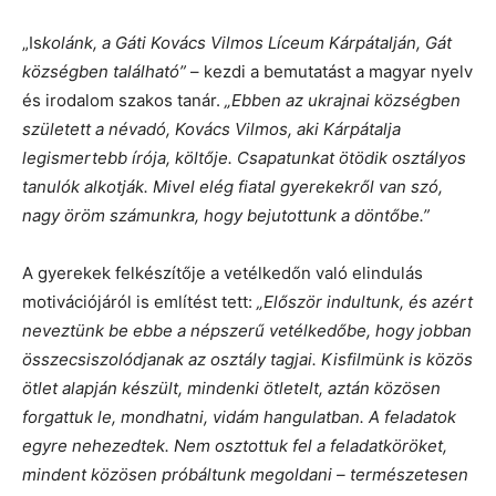
„Is
kolánk, a Gáti Kovács Vilmos Líceum Kárpátalján, Gát
községben található”
– kezdi a bemutatást a magyar nyelv
és irodalom szakos tanár.
„Ebben az ukrajnai községben
született a névadó, Kovács Vilmos, aki Kárpátalja
legismertebb írója, költője. Csapatunkat ötödik osztályos
tanulók alkotják. Mivel elég fiatal gyerekekről van szó,
nagy öröm számunkra, hogy bejutottunk a döntőbe.”
A gyerekek felkészítője a vetélkedőn való elindulás
motivációjáról is említést tett:
„Először indultunk, és azért
neveztünk be ebbe a népszerű vetélkedőbe, hogy jobban
összecsiszolódjanak az osztály tagjai. Kisfilmünk is közös
ötlet alapján készült, mindenki ötletelt, aztán közösen
forgattuk le, mondhatni, vidám hangulatban. A feladatok
egyre nehezedtek. Nem osztottuk fel a feladatköröket,
mindent közösen próbáltunk megoldani – természetesen