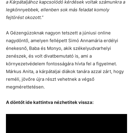
a Kárpátaljához kapcsolódó kérdések voltak számunkra a
legkönnyebbek, ellenben sok más feladat komoly
fejtörést okozott.”
A Gézengúzoknak nagyon tetszett a júniusi online
nagydöntő, amelyen fellépett Simó Annamária erdélyi
énekesnő, Baba és Monyo, akik székelyudvarhelyi
zenészek, és volt divatbemutató is, ami a
környezetvédelem fontosságára hívta fel a figyelmet.
Márkus Anita, a kárpátaljai diákok tanára azzal zárt, hogy
reméli, jövőre újra részt vehetnek a végső
megmérettetésen.
A döntőt ide kattintva nézhetitek vissza: