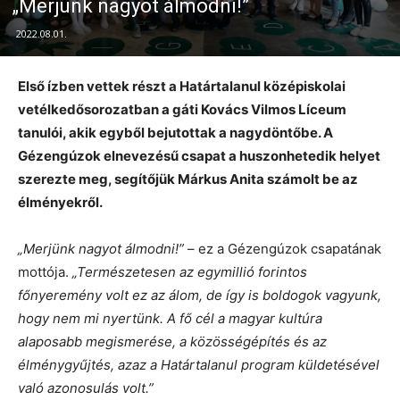
„Merjünk nagyot álmodni!”
2022.08.01.
Első ízben vettek részt a Határtalanul középiskolai
vetélkedősorozatban a gáti Kovács Vilmos Líceum
tanulói, akik egyből bejutottak a nagydöntőbe. A
Gézengúzok elnevezésű csapat a huszonhetedik helyet
szerezte meg, segítőjük Márkus Anita számolt be az
élményekről.
„Merjünk nagyot álmodni!”
– ez a Gézengúzok csapatának
mottója.
„Természetesen az egymillió forintos
főnyeremény volt ez az álom, de így is boldogok vagyunk,
hogy nem mi nyertünk. A fő cél a magyar kultúra
alaposabb megismerése, a közösségépítés és az
élménygyűjtés, azaz a Határtalanul program küldetésével
való azonosulás volt.”