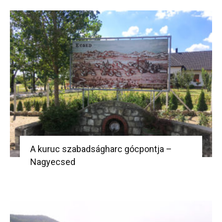
A kuruc szabadságharc gócpontja –
Nagyecsed