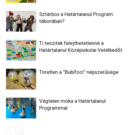
Sztárbox a Határtalanul Program
táborában?
Ti teszitek felejthetetlenné a
Határtalanul Középiskolai Vetélkedőt
Töretlen a “Bubifoci” népszerűsége
Végtelen móka a Határtalanul
Programmal