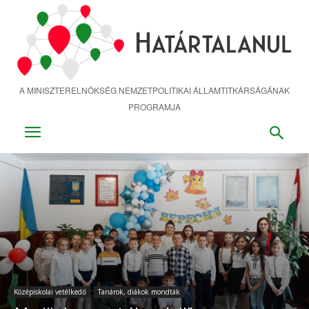
Ugrás
a
fő
tartalomra
A MINISZTERELNÖKSÉG NEMZETPOLITIKAI ÁLLAMTITKÁRSÁGÁNAK
PROGRAMJA
Középiskolai vetélkedő
Tanárok, diákok mondták