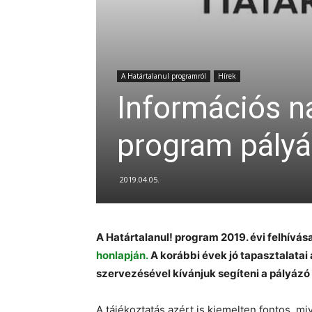
A Határtalanul programról
Hírek
Információs na
program pályá
2019.04.05.
A Határtalanul! program 2019. évi felhívás
honlapján.
A korábbi évek jó tapasztalatai
szervezésével kívánjuk segíteni a pályáz
A tájékoztatás azért is kiemelten fontos, mi