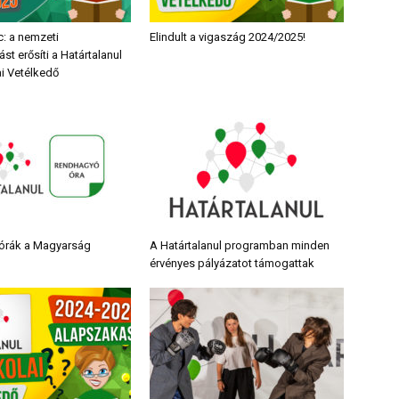
c: a nemzeti
Elindult a vigaszág 2024/2025!
st erősíti a Határtalanul
i Vetélkedő
órák a Magyarság
A Határtalanul programban minden
érvényes pályázatot támogattak