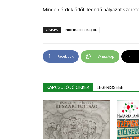
Minden érdeklődőt, leendő pályázót szerete
CÍMKÉK
információs napok
Facebook
WhatsApp
KAPCSOLÓDÓ CIKKEK
LEGFRISSEBB