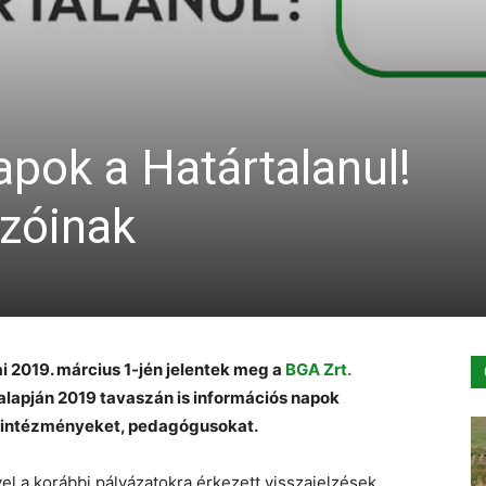
pok a Határtalanul!
zóinak
ai 2019. március 1-jén jelentek meg a
BGA Zrt.
 alapján 2019 tavaszán is információs napok
ó intézményeket, pedagógusokat.
vel a korábbi pályázatokra érkezett visszajelzések