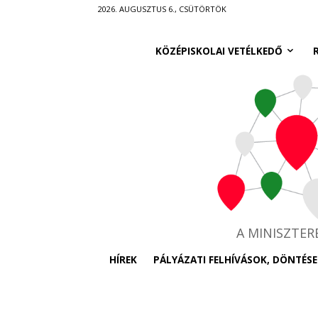
Ugrás
2026. AUGUSZTUS 6., CSÜTÖRTÖK
a
fő
KÖZÉPISKOLAI VETÉLKEDŐ
tartalomra
A MINISZTE
HÍREK
PÁLYÁZATI FELHÍVÁSOK, DÖNTÉSE