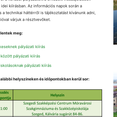
z idei kiírásban. Az információs napok során a
 a technikai háttérről is tájékoztatást kívánunk adni,
ióval várjuk a résztvevőket.
elentek meg:
eseknek pályázati kiírás
zött pályázati kiírás
kolásoknak pályázati kiírás
lábbi helyszíneken és időpontokban kerül sor: