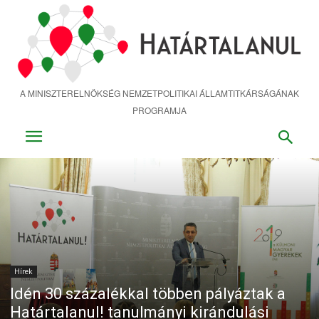
Ugrás
a
fő
tartalomra
A MINISZTERELNÖKSÉG NEMZETPOLITIKAI ÁLLAMTITKÁRSÁGÁNAK
PROGRAMJA
Hírek
Idén 30 százalékkal többen pályáztak a
Határtalanul! tanulmányi kirándulási