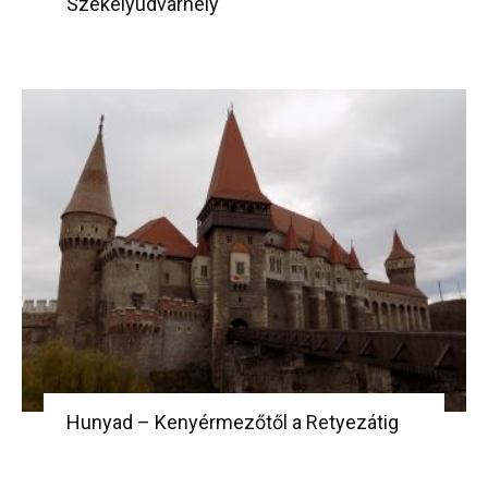
Székelyudvarhely
Hunyad – Kenyérmezőtől a Retyezátig