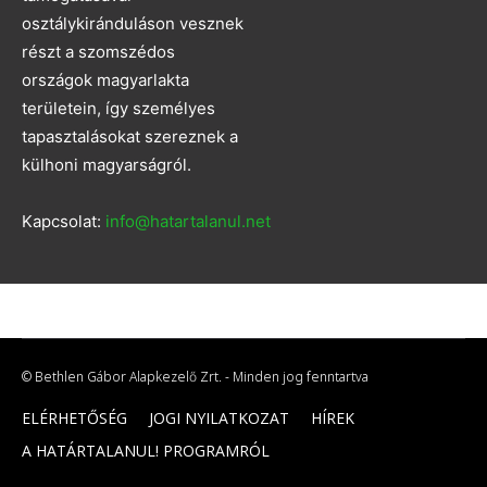
osztálykiránduláson vesznek
részt a szomszédos
országok magyarlakta
területein, így személyes
tapasztalásokat szereznek a
külhoni magyarságról.
Kapcsolat:
info@hatartalanul.net
© Bethlen Gábor Alapkezelő Zrt. - Minden jog fenntartva
ELÉRHETŐSÉG
JOGI NYILATKOZAT
HÍREK
A HATÁRTALANUL! PROGRAMRÓL