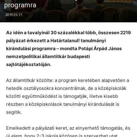
programra
2019.05.17.
Az idén a tavalyinál 30 százalékkal több, összesen 2219
pályázat érkezett a Határtalanul! tanulmányi
kirándulási programra – mondta Potápi Árpád János
nemzetpolitikai államtitkár budapesti
sajtótájékoztatóján.
Az államtitkár közölte: a program keretében alapvetően a
hetedik osztályosokra koncentrálnak, de a középiskolák
közötti együttműködést is támogatják, illetve kisebb
részben a középiskolások tanulmányi kirándulását is
segítik.
Emelkedett a pályázati keret, az elnyerhető támogatás, és
új elem, hogy 2-3 iskola közösen is szervezhet utat.