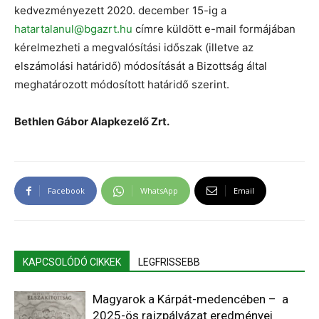
kedvezményezett 2020. december 15-ig a
hatartalanul@bgazrt.hu
címre küldött e-mail formájában
kérelmezheti a megvalósítási időszak (illetve az
elszámolási határidő) módosítását a Bizottság által
meghatározott módosított határidő szerint.
Bethlen Gábor Alapkezelő Zrt.
Facebook
WhatsApp
Email
KAPCSOLÓDÓ CIKKEK
LEGFRISSEBB
Magyarok a Kárpát-medencében – a
2025-ös rajzpályázat eredményei