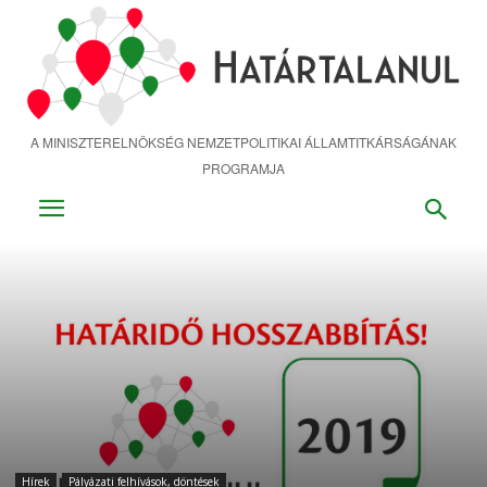
Ugrás
a
fő
tartalomra
A MINISZTERELNÖKSÉG NEMZETPOLITIKAI ÁLLAMTITKÁRSÁGÁNAK
PROGRAMJA
Hírek
Pályázati felhívások, döntések