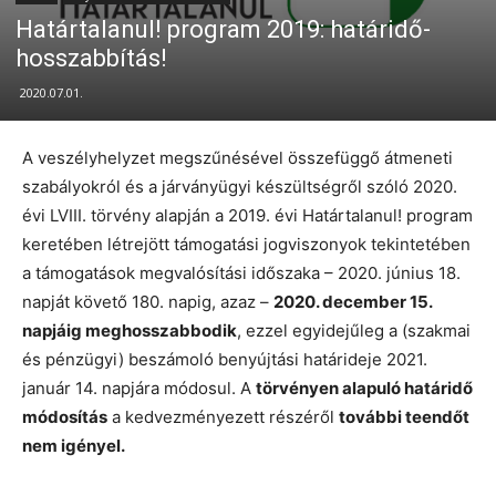
Határtalanul! program 2019: határidő-
hosszabbítás!
2020.07.01.
A veszélyhelyzet megszűnésével összefüggő átmeneti
szabályokról és a járványügyi készültségről szóló 2020.
évi LVIII. törvény alapján a 2019. évi Határtalanul! program
keretében létrejött támogatási jogviszonyok tekintetében
a támogatások megvalósítási időszaka – 2020. június 18.
napját követő 180. napig, azaz –
2020. december 15.
napjáig meghosszabbodik
, ezzel egyidejűleg a (szakmai
és pénzügyi) beszámoló benyújtási határideje 2021.
január 14. napjára módosul. A
törvényen alapuló határidő
módosítás
a kedvezményezett részéről
további teendőt
nem igényel.