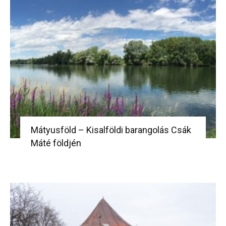
Mátyusföld – Kisalföldi barangolás Csák
Máté földjén