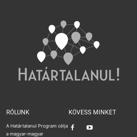
RÓLUNK
KÖVESS MINKET
A Határtalanul Program célja
a magyar-magyar