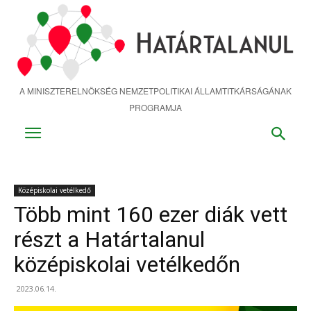
Ugrás
a
fő
tartalomra
A MINISZTERELNÖKSÉG NEMZETPOLITIKAI ÁLLAMTITKÁRSÁGÁNAK
PROGRAMJA
Középiskolai vetélkedő
Több mint 160 ezer diák vett
részt a Határtalanul
középiskolai vetélkedőn
2023.06.14.