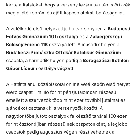
kérte a fiatalokat, hogy a verseny lezárulta után is őrizzék
meg a játék során létrejött kapcsolatokat, barátságokat.
A vetélkedő első helyezettje holtversenyben a
Budapesti
Eötvös Gimnázium 10 b osztálya
és a
Zalaegerszegi
Kölcsey Ferenc 11K
osztálya lett. A második helyen a
Budakeszi Prohászka Ottokár Katolikus Gimnázium
csapata, a harmadik helyen pedig a
Beregszászi Bethlen
Gábor Líceum
osztálya végzett.
A Határtalanul középiskolai online vetélkedőn első helyet
elérő csapat 1 millió forint pénzjutalomban részesül,
emellett a szervezők több mint ezer további jutalmat és
ajándékot osztanak ki a versenyzők között. A
nagydöntőbe jutott osztályok felkészítő tanárai 100 ezer
forint ösztöndíjban részesülnek csapatonként, a legjobb
csapatok pedig augusztus végén részt vehetnek a