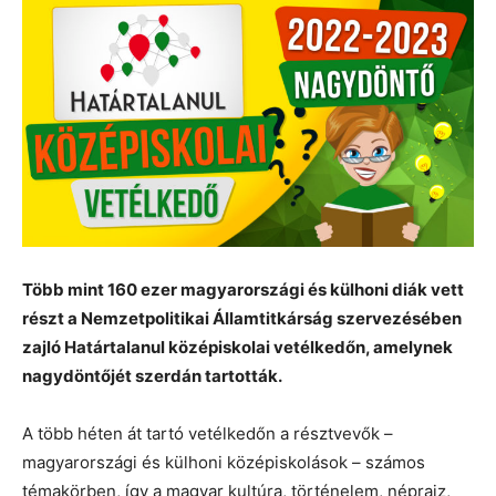
Több mint 160 ezer magyarországi és külhoni diák vett
részt a Nemzetpolitikai Államtitkárság szervezésében
zajló Határtalanul középiskolai vetélkedőn, amelynek
nagydöntőjét szerdán tartották.
A több héten át tartó vetélkedőn a résztvevők –
magyarországi és külhoni középiskolások – számos
témakörben, így a magyar kultúra, történelem, néprajz,