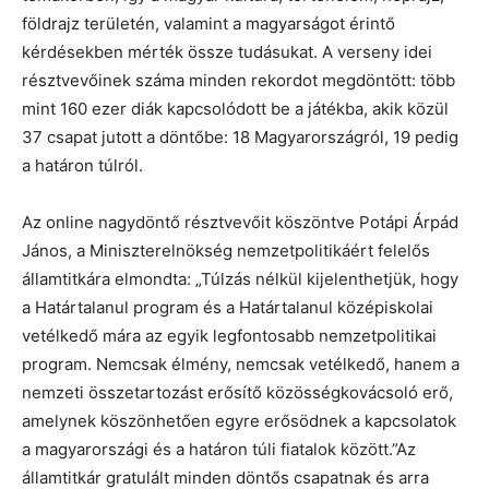
földrajz területén, valamint a magyarságot érintő
kérdésekben mérték össze tudásukat. A verseny idei
résztvevőinek száma minden rekordot megdöntött: több
mint 160 ezer diák kapcsolódott be a játékba, akik közül
37 csapat jutott a döntőbe: 18 Magyarországról, 19 pedig
a határon túlról.
Az online nagydöntő résztvevőit köszöntve Potápi Árpád
János, a Miniszterelnökség nemzetpolitikáért felelős
államtitkára elmondta: „Túlzás nélkül kijelenthetjük, hogy
a Határtalanul program és a Határtalanul középiskolai
vetélkedő mára az egyik legfontosabb nemzetpolitikai
program. Nemcsak élmény, nemcsak vetélkedő, hanem a
nemzeti összetartozást erősítő közösségkovácsoló erő,
amelynek köszönhetően egyre erősödnek a kapcsolatok
a magyarországi és a határon túli fiatalok között.”Az
államtitkár gratulált minden döntős csapatnak és arra