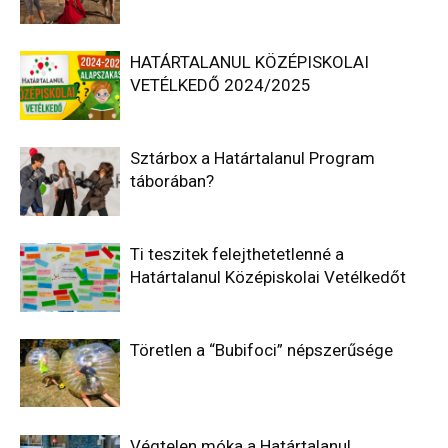
HATÁRTALANUL KÖZÉPISKOLAI
VETÉLKEDŐ 2024/2025
Sztárbox a Határtalanul Program
táborában?
Ti teszitek felejthetetlenné a
Határtalanul Középiskolai Vetélkedőt
Töretlen a “Bubifoci” népszerűsége
Végtelen móka a Határtalanul