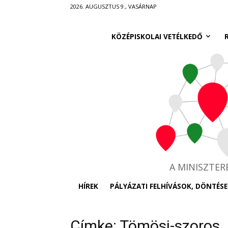
Ugrás
2026. AUGUSZTUS 9., VASÁRNAP
a
fő
KÖZÉPISKOLAI VETÉLKEDŐ
tartalomra
A MINISZTE
HÍREK
PÁLYÁZATI FELHÍVÁSOK, DÖNTÉSE
Címke: Tömösi-szoros