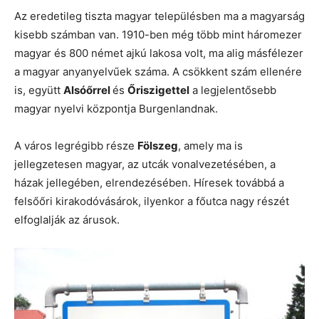
Az eredetileg tiszta magyar településben ma a magyarság
kisebb számban van. 1910-ben még több mint háromezer
magyar és 800 német ajkú lakosa volt, ma alig másfélezer
a magyar anyanyelvűek száma. A csökkent szám ellenére
is, együtt
Alsóőrrel
és
Őriszigettel
a legjelentősebb
magyar nyelvi központja Burgenlandnak.
A város legrégibb része
Fölszeg
, amely ma is
jellegzetesen magyar, az utcák vonalvezetésében, a
házak jellegében, elrendezésében. Híresek továbbá a
felsőőri kirakodóvásárok, ilyenkor a főutca nagy részét
elfoglalják az árusok.