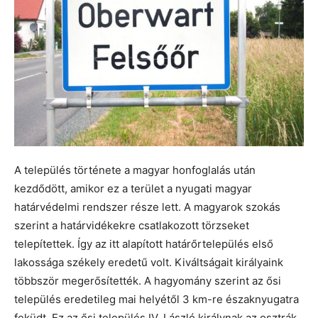
A település története a magyar honfoglalás után
kezdődött, amikor ez a terület a nyugati magyar
határvédelmi rendszer része lett. A magyarok szokás
szerint a határvidékekre csatlakozott törzseket
telepítettek. Így az itt alapított határőrtelepülés első
lakossága székely eredetű volt. Kiváltságait királyaink
többször megerősítették. A hagyomány szerint az ősi
település eredetileg mai helyétől 3 km-re északnyugatra
feküdt. Ez az ősi település IV. László királynak az osztrák