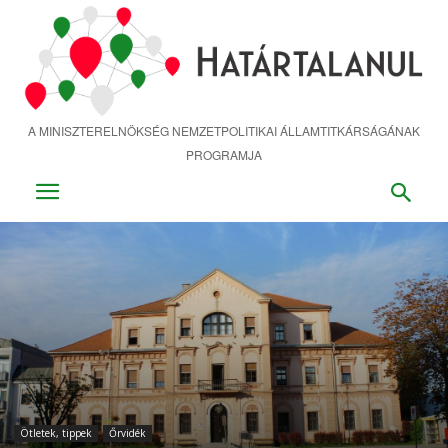
Ugrás
a
fő
tartalomra
A MINISZTERELNÖKSÉG NEMZETPOLITIKAI ÁLLAMTITKÁRSÁGÁNAK
PROGRAMJA
Ötletek, tippek
Őrvidék