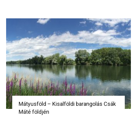
Mátyusföld – Kisalföldi barangolás Csák
Máté földjén