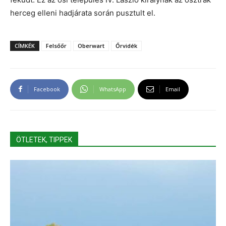
herceg elleni hadjárata során pusztult el.
CÍMKÉK
Felsőőr
Oberwart
Őrvidék
Facebook
WhatsApp
Email
ÖTLETEK, TIPPEK