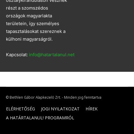
osztálykiránduláson vesznek
részt a szomszédos
országok magyarlakta
területein, így személyes
tapasztalásokat szereznek a
külhoni magyarságról.
Kapcsolat:
info@hatartalanul.net
© Bethlen Gábor Alapkezelő Zrt. - Minden jog fenntartva
ELÉRHETŐSÉG
JOGI NYILATKOZAT
HÍREK
A HATÁRTALANUL! PROGRAMRÓL