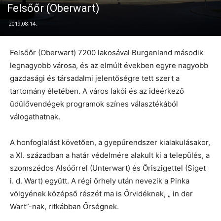
Felsőőr (Oberwart)
2019.08.14.
Felsőőr (Oberwart) 7200 lakosával Burgenland második
legnagyobb városa, és az elmúlt években egyre nagyobb
gazdasági és társadalmi jelentőségre tett szert a
tartomány életében. A város lakói és az ideérkező
üdülővendégek programok színes választékából
válogathatnak.
A honfoglalást követően, a gyepűrendszer kialakulásakor,
a XI. században a határ védelmére alakult ki a település, a
szomszédos Alsóőrrel (Unterwart) és Őriszigettel (Siget
i. d. Wart) együtt. A régi őrhely után nevezik a Pinka
völgyének középső részét ma is Őrvidéknek, „ in der
Wart”-nak, ritkábban Őrségnek.