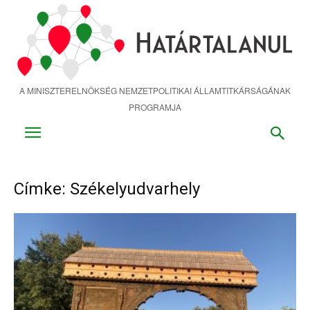
Ugrás
a
fő
tartalomra
A MINISZTERELNÖKSÉG NEMZETPOLITIKAI ÁLLAMTITKÁRSÁGÁNAK
PROGRAMJA
Címke: Székelyudvarhely