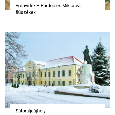
Erdővidék – Bardóc és Miklósvár
fiúszékek
Sátoraljaújhely