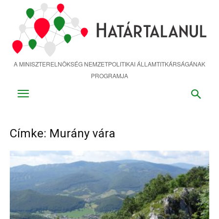
Ugrás
a
fő
tartalomra
A MINISZTERELNÖKSÉG NEMZETPOLITIKAI ÁLLAMTITKÁRSÁGÁNAK
PROGRAMJA
Címke: Murány vára