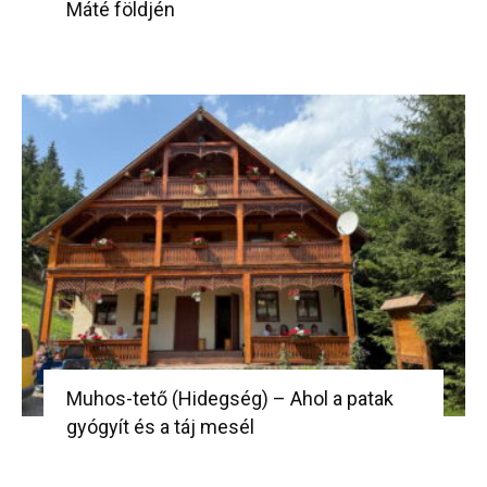
Máté földjén
Muhos-tető (Hidegség) – Ahol a patak
gyógyít és a táj mesél