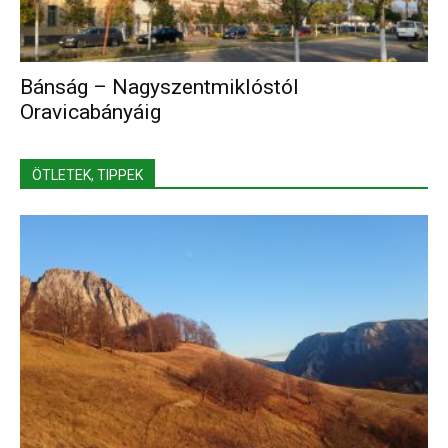
Bánság – Nagyszentmiklóstól
Oravicabányáig
ÖTLETEK, TIPPEK