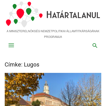
Ugrás
a
fő
tartalomra
A MINISZTERELNÖKSÉG NEMZETPOLITIKAI ÁLLAMTITKÁRSÁGÁNAK
PROGRAMJA
Címke: Lugos