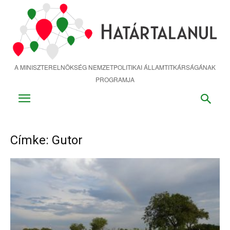
Ugrás
a
fő
tartalomra
A MINISZTERELNÖKSÉG NEMZETPOLITIKAI ÁLLAMTITKÁRSÁGÁNAK
PROGRAMJA
Címke: Gutor