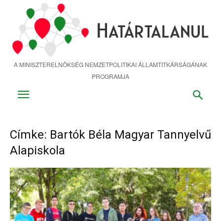
Ugrás
a
fő
tartalomra
A MINISZTERELNÖKSÉG NEMZETPOLITIKAI ÁLLAMTITKÁRSÁGÁNAK
PROGRAMJA
Címke: Bartók Béla Magyar Tannyelvű
Alapiskola