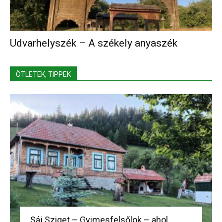
Udvarhelyszék – A székely anyaszék
ÖTLETEK, TIPPEK
Sáj Sziget – Gyimesfelsőlok – ahol