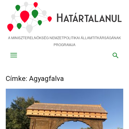
Ugrás
a
fő
tartalomra
A MINISZTERELNÖKSÉG NEMZETPOLITIKAI ÁLLAMTITKÁRSÁGÁNAK
PROGRAMJA
Címke: Agyagfalva