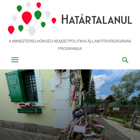
Ugrás
a
fő
tartalomra
A MINISZTERELNÖKSÉG NEMZETPOLITIKAI ÁLLAMTITKÁRSÁGÁNAK
PROGRAMJA