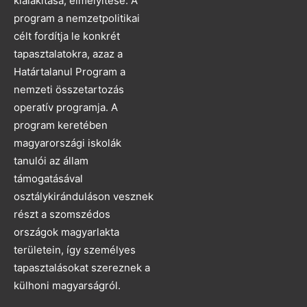
kialakítása, elmélyítése. A
program a nemzetpolitikai
célt fordítja le konkrét
tapasztalatokra, azaz a
Határtalanul Program a
nemzeti összetartozás
operatív programja. A
program keretében
magyarországi iskolák
tanulói az állam
támogatásával
osztálykiránduláson vesznek
részt a szomszédos
országok magyarlakta
területein, így személyes
tapasztalásokat szereznek a
külhoni magyarságról.