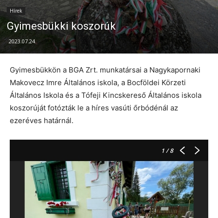
Hírek
Gyimesbükki koszorúk
2023.07.24.
Gyimesbükkön a BGA Zrt. munkatársai a Nagykapornaki
Makovecz Imre Általános iskola, a Bocföldei Körzeti
Általános Iskola és a Tófeji Kincskereső Általános iskola
koszorúját fotózták le a híres vasúti őrbódénál az
ezeréves határnál.
1
/ 8