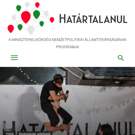
Ugrás
a
fő
tartalomra
A MINISZTERELNÖKSÉG NEMZETPOLITIKAI ÁLLAMTITKÁRSÁGÁNAK
PROGRAMJA
Hírek
Középiskolai vetélkedő