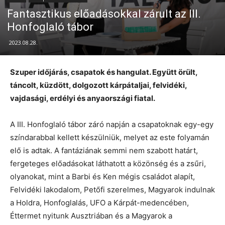
Fantasztikus előadásokkal zárult az III.
Honfoglaló tábor
2023.08.28.
Szuper időjárás, csapatok és hangulat. Együtt örült,
táncolt, küzdött, dolgozott kárpátaljai, felvidéki,
vajdasági, erdélyi és anyaországi fiatal.
A III. Honfoglaló tábor záró napján a csapatoknak egy-egy
színdarabbal kellett készülniük, melyet az este folyamán
elő is adtak. A fantáziának semmi nem szabott határt,
fergeteges előadásokat láthatott a közönség és a zsűri,
olyanokat, mint a Barbi és Ken mégis családot alapít,
Felvidéki lakodalom, Petőfi szerelmes, Magyarok indulnak
a Holdra, Honfoglalás, UFO a Kárpát-medencében,
Éttermet nyitunk Ausztriában és a Magyarok a