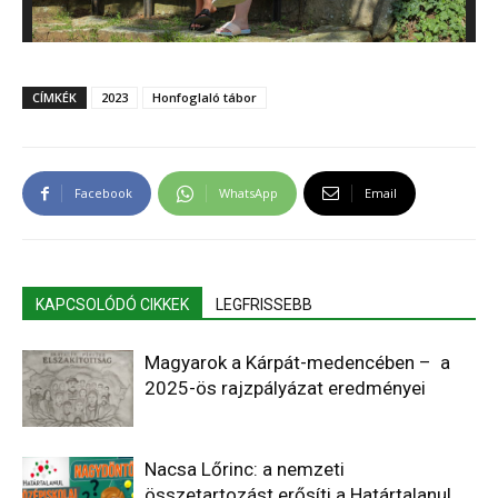
CÍMKÉK
2023
Honfoglaló tábor
Facebook
WhatsApp
Email
KAPCSOLÓDÓ CIKKEK
LEGFRISSEBB
Magyarok a Kárpát-medencében – a
2025-ös rajzpályázat eredményei
Nacsa Lőrinc: a nemzeti
összetartozást erősíti a Határtalanul