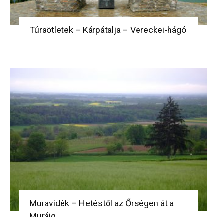
Túraötletek – Kárpátalja – Vereckei-hágó
Muravidék – Hetéstől az Őrségen át a
Muráig