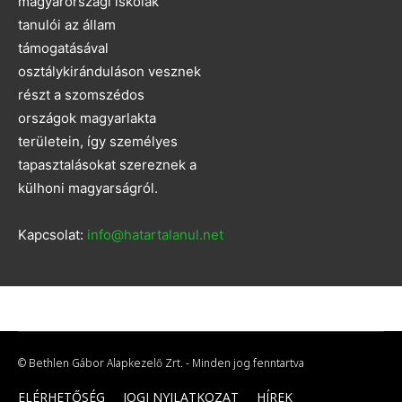
magyarországi iskolák
tanulói az állam
támogatásával
osztálykiránduláson vesznek
részt a szomszédos
országok magyarlakta
területein, így személyes
tapasztalásokat szereznek a
külhoni magyarságról.
Kapcsolat:
info@hatartalanul.net
© Bethlen Gábor Alapkezelő Zrt. - Minden jog fenntartva
ELÉRHETŐSÉG
JOGI NYILATKOZAT
HÍREK