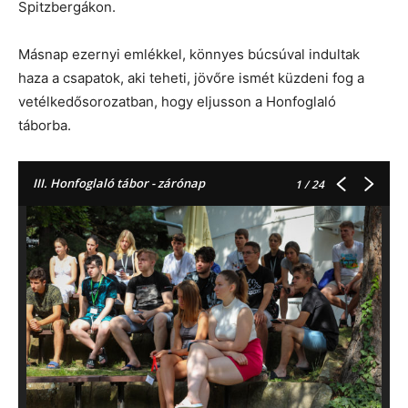
Spitzbergákon.
Másnap ezernyi emlékkel, könnyes búcsúval indultak
haza a csapatok, aki teheti, jövőre ismét küzdeni fog a
vetélkedősorozatban, hogy eljusson a Honfoglaló
táborba.
III. Honfoglaló tábor - zárónap
1
/ 24