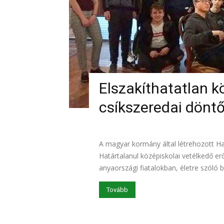
Elszakíthatatlan k
csíkszeredai dönt
A magyar kormány által létrehozott H
Határtalanul középiskolai vetélkedő erő
anyaországi fiatalokban, életre szóló b
Tovább