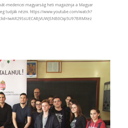
árpát-medencei magyarság heti magazinja a Magyar
 meg tudják nézni. https://www.youtube.com/watch?
bclid=IwAR29SsUECAltjVUWJSNB0Oip5U97BRMXez