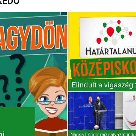
KEDŐ
Elindult a vigaszág
ai
Nacsa Lőrinc: rajzpályázat indu