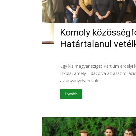
Komoly közösségfor
Határtalanul veté
Egy kis magyar sziget Partium erdélyi 
Iskola, amely – dacolva az asszimiláci
az anyanyelven való...
Tovább