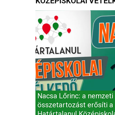
KÖZÉPISKOLAI VETÉL
Nacsa Lőrinc: a nemzeti
összetartozást erősíti a
Határtalanul Középiskol