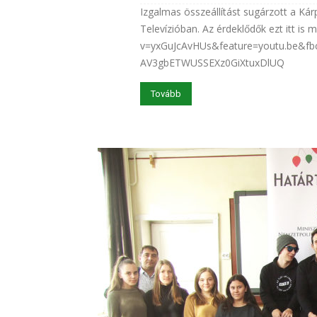
Izgalmas összeállítást sugárzott a K
Televízióban. Az érdeklődők ezt itt is
v=yxGuJcAvHUs&feature=youtu.be&f
AV3gbETWUSSEXz0GiXtuxDlUQ
Tovább