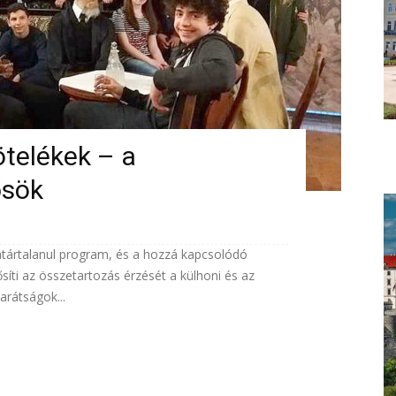
ötelékek – a
ősök
atártalanul program, és a hozzá kapcsolódó
síti az összetartozás érzését a külhoni és az
arátságok...