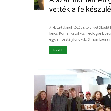
vették a felkészülé
A Határtalanul középiskolai vetélked
János Római Katolikus Teológiai Líceum
egyben osztályfőnökük, Simon Laura n
Tovább