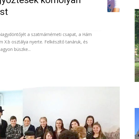
st
ő Nagydöntőjét a szatmárnémeti csapat, a Hám
 X.b osztálya nyerte. Felkészítő tanáruk, és
agyon büszke...