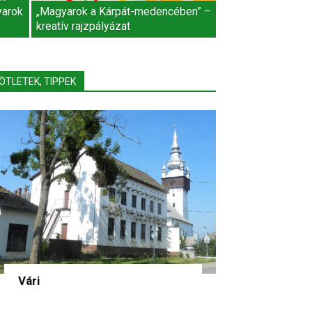
yarok
„Magyarok a Kárpát-medencében” –
kreatív rajzpályázat
ÖTLETEK, TIPPEK
Vári