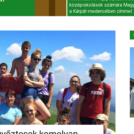
középiskolások számára Mag
a Kárpát-medencében címmel
győztesek komolyan