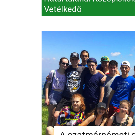
Vetélkedő
A szatmárnémeti 