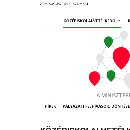
Ugrás
2026. AUGUSZTUS 8., SZOMBAT
a
fő
KÖZÉPISKOLAI VETÉLKEDŐ
tartalomra
A MINISZTE
HÍREK
PÁLYÁZATI FELHÍVÁSOK, DÖNTÉSE