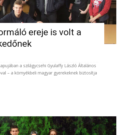
máló ereje is volt a
lkedőnek
kapujában a szilágycsehi Gyulaffy László Általános
óval – a környékbeli magyar gyerekeknek biztosítja