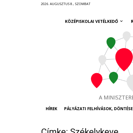
Ugrás
2026. AUGUSZTUS 8., SZOMBAT
a
fő
KÖZÉPISKOLAI VETÉLKEDŐ
tartalomra
A MINISZTE
HÍREK
PÁLYÁZATI FELHÍVÁSOK, DÖNTÉSE
Címke: Székelykeve