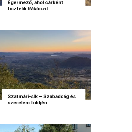
Égermező, ahol cárként
tisztelik Rákóczit
Szatmári-sík – Szabadság és
szerelem földjén