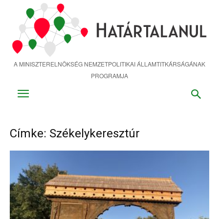
Ugrás
a
fő
tartalomra
A MINISZTERELNÖKSÉG NEMZETPOLITIKAI ÁLLAMTITKÁRSÁGÁNAK
PROGRAMJA
Címke: Székelykeresztúr