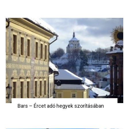
Bars – Ércet adó hegyek szorításában