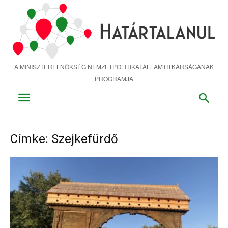
Ugrás
a
fő
tartalomra
A MINISZTERELNÖKSÉG NEMZETPOLITIKAI ÁLLAMTITKÁRSÁGÁNAK
PROGRAMJA
Címke: Szejkefürdő