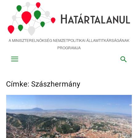
Ugrás
a
fő
tartalomra
A MINISZTERELNÖKSÉG NEMZETPOLITIKAI ÁLLAMTITKÁRSÁGÁNAK
PROGRAMJA
Címke: Szászhermány