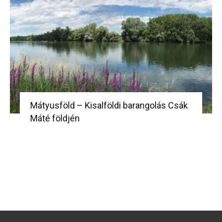
Mátyusföld – Kisalföldi barangolás Csák
Máté földjén