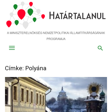
Ugrás
a
fő
tartalomra
A MINISZTERELNÖKSÉG NEMZETPOLITIKAI ÁLLAMTITKÁRSÁGÁNAK
PROGRAMJA
Címke: Polyána