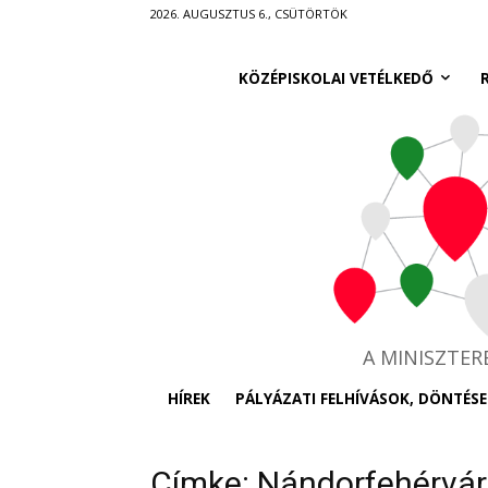
Ugrás
2026. AUGUSZTUS 6., CSÜTÖRTÖK
a
fő
KÖZÉPISKOLAI VETÉLKEDŐ
tartalomra
A MINISZTE
HÍREK
PÁLYÁZATI FELHÍVÁSOK, DÖNTÉSE
Címke: Nándorfehérvár