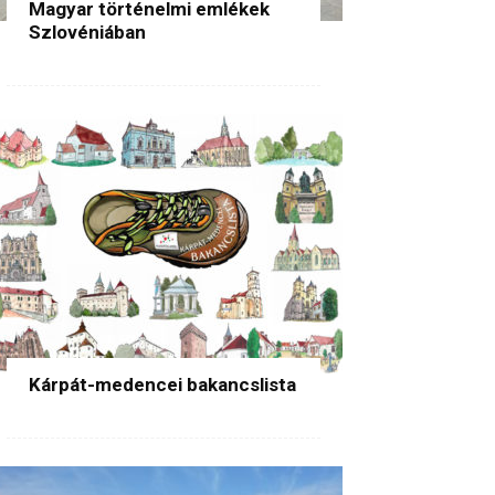
Magyar történelmi emlékek
Szlovéniában
Kárpát-medencei bakancslista