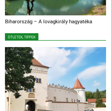
Biharország – A lovagkirály hagyatéka
ÖTLETEK, TIPPEK