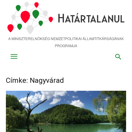
Ugrás
a
fő
tartalomra
A MINISZTERELNÖKSÉG NEMZETPOLITIKAI ÁLLAMTITKÁRSÁGÁNAK
PROGRAMJA
Címke: Nagyvárad