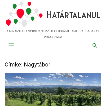
Ugrás
a
fő
tartalomra
A MINISZTERELNÖKSÉG NEMZETPOLITIKAI ÁLLAMTITKÁRSÁGÁNAK
PROGRAMJA
Címke: Nagytábor