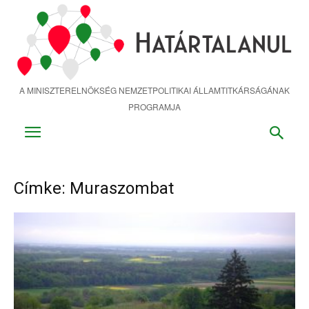
Ugrás
a
fő
tartalomra
A MINISZTERELNÖKSÉG NEMZETPOLITIKAI ÁLLAMTITKÁRSÁGÁNAK
PROGRAMJA
Címke: Muraszombat