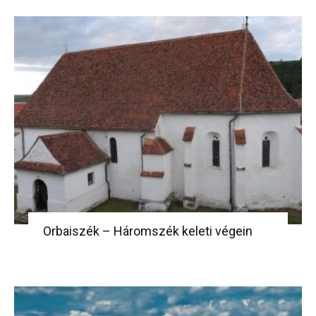
Orbaiszék – Háromszék keleti végein