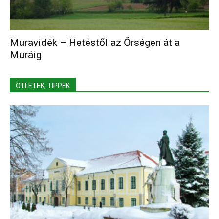
Muravidék – Hetéstől az Őrségen át a
Muráig
ÖTLETEK, TIPPEK