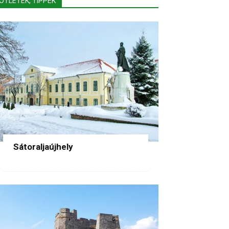
ÖTLETEK, TIPPEK
Sátoraljaújhely