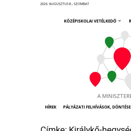
Ugrás
2026. AUGUSZTUS 8., SZOMBAT
a
fő
KÖZÉPISKOLAI VETÉLKEDŐ
tartalomra
A MINISZTE
HÍREK
PÁLYÁZATI FELHÍVÁSOK, DÖNTÉSE
Címke: Királykő-hegysé