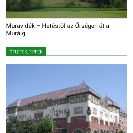
Muravidék – Hetéstől az Őrségen át a
Muráig
ÖTLETEK, TIPPEK