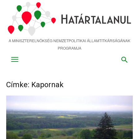
Ugrás
a
fő
tartalomra
A MINISZTERELNÖKSÉG NEMZETPOLITIKAI ÁLLAMTITKÁRSÁGÁNAK
PROGRAMJA
Címke: Kapornak