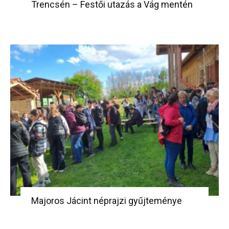
Trencsén – Festői utazás a Vág mentén
Majoros Jácint néprajzi gyűjteménye