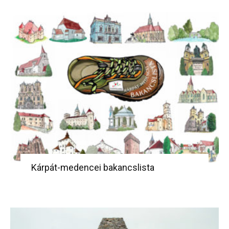
Kárpát-medencei bakancslista