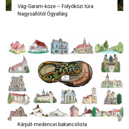
Vág-Garam-köze – Folyóközi túra
Nagysallótól Ógyalláig
Kárpát-medencei bakancslista