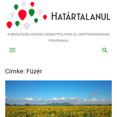
Ugrás
a
fő
tartalomra
A MINISZTERELNÖKSÉG NEMZETPOLITIKAI ÁLLAMTITKÁRSÁGÁNAK
PROGRAMJA
Címke: Füzér