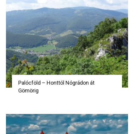
Palócföld – Honttól Nógrádon át
Gömörig