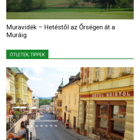
Muravidék – Hetéstől az Őrségen át a
Muráig
ÖTLETEK, TIPPEK