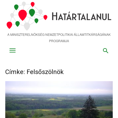
Ugrás
a
fő
tartalomra
A MINISZTERELNÖKSÉG NEMZETPOLITIKAI ÁLLAMTITKÁRSÁGÁNAK
PROGRAMJA
Címke: Felsőszölnök