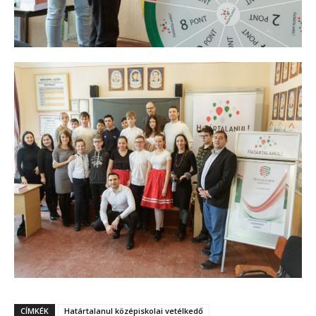
CÍMKÉK
Határtalanul középiskolai vetélkedő