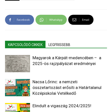
Facebook
WhatsApp
Email
KAPCSOLÓDÓ CIKKEK
LEGFRISSEBB
Magyarok a Kárpát-medencében – a
2025-ös rajzpályázat eredményei
Nacsa Lőrinc: a nemzeti
összetartozást erősíti a Határtalanul
Középiskolai Vetélkedő
Elindult a vigaszág 2024/2025!