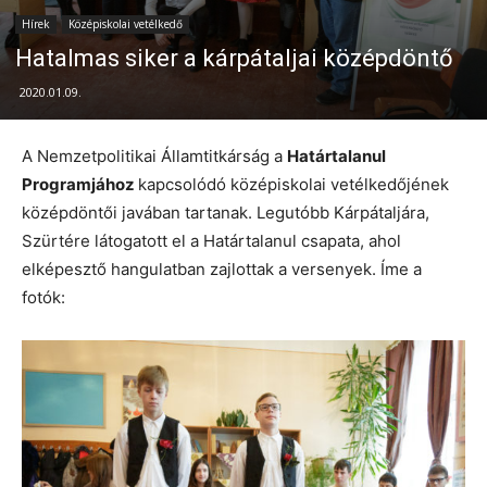
Hírek
Középiskolai vetélkedő
Hatalmas siker a kárpátaljai középdöntő
2020.01.09.
A Nemzetpolitikai Államtitkárság a
Határtalanul
Programjához
kapcsolódó középiskolai vetélkedőjének
középdöntői javában tartanak. Legutóbb Kárpátaljára,
Szürtére látogatott el a Határtalanul csapata, ahol
elképesztő hangulatban zajlottak a versenyek. Íme a
fotók: