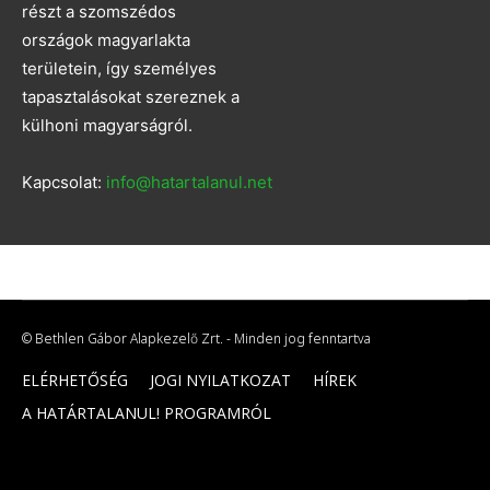
részt a szomszédos
országok magyarlakta
területein, így személyes
tapasztalásokat szereznek a
külhoni magyarságról.
Kapcsolat:
info@hatartalanul.net
© Bethlen Gábor Alapkezelő Zrt. - Minden jog fenntartva
ELÉRHETŐSÉG
JOGI NYILATKOZAT
HÍREK
A HATÁRTALANUL! PROGRAMRÓL