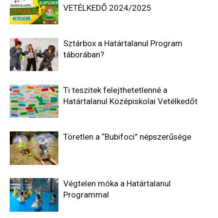
VETÉLKEDŐ 2024/2025
Sztárbox a Határtalanul Program
táborában?
Ti teszitek felejthetetlenné a
Határtalanul Középiskolai Vetélkedőt
Töretlen a “Bubifoci” népszerűsége
Végtelen móka a Határtalanul
Programmal