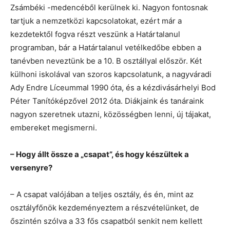
Zsámbéki -medencéből kerülnek ki. Nagyon fontosnak
tartjuk a nemzetközi kapcsolatokat, ezért már a
kezdetektől fogva részt veszünk a Határtalanul
programban, bár a Határtalanul vetélkedőbe ebben a
tanévben neveztünk be a 10. B osztállyal először. Két
külhoni iskolával van szoros kapcsolatunk, a nagyváradi
Ady Endre Líceummal 1990 óta, és a kézdivásárhelyi Bod
Péter Tanítóképzővel 2012 óta. Diákjaink és tanáraink
nagyon szeretnek utazni, közösségben lenni, új tájakat,
embereket megismerni.
– Hogy állt össze a „csapat”, és hogy készültek a
versenyre?
– A csapat valójában a teljes osztály, és én, mint az
osztályfőnök kezdeményeztem a részvételünket, de
őszintén szólva a 33 fős csapatból senkit nem kellett