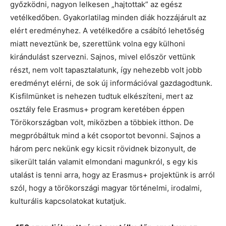
győzködni, nagyon lelkesen „hajtottak” az egész
vetélkedőben. Gyakorlatilag minden diák hozzájárult az
elért eredményhez. A vetélkedőre a csábító lehetőség
miatt neveztünk be, szerettünk volna egy külhoni
kirándulást szervezni. Sajnos, mivel először vettünk
részt, nem volt tapasztalatunk, így nehezebb volt jobb
eredményt elérni, de sok új információval gazdagodtunk.
Kisfilmünket is nehezen tudtuk elkészíteni, mert az
osztály fele Erasmus+ program keretében éppen
Törökországban volt, miközben a többiek itthon. De
megpróbáltuk mind a két csoportot bevonni. Sajnos a
három perc nekünk egy kicsit rövidnek bizonyult, de
sikerült talán valamit elmondani magunkról, s egy kis
utalást is tenni arra, hogy az Erasmus+ projektünk is arról
szól, hogy a törökországi magyar történelmi, irodalmi,
kulturális kapcsolatokat kutatjuk.