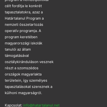
célt fordítja le konkrét
tapasztalatokra, azaz a
Határtalanul Program a
nemzeti összetartozás
operatív programja. A
program keretében
magyarországi iskolák
tanulói az állam
támogatásával
osztálykiránduláson vesznek
részt a szomszédos
országok magyarlakta
területein, így személyes
tapasztalásokat szereznek a
külhoni magyarságról.
Kapcsolat:
info@hatartalanul.net