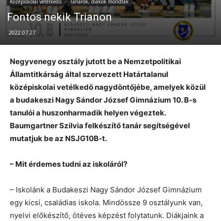
Középiskolai vetélkedő
Tanárok, diákok mondták
Fontos nekik Trianon
2022.07.27.
Negyvenegy osztály jutott be a Nemzetpolitikai
Államtitkárság által szervezett Határtalanul
középiskolai vetélkedő nagydöntőjébe, amelyek közül
a budakeszi Nagy Sándor József Gimnázium 10. B-s
tanulói a huszonharmadik helyen végeztek.
Baumgartner Szilvia felkészítő tanár segítségével
mutatjuk be az NSJG10B-t.
– Mit érdemes tudni az iskoláról?
– Iskolánk a Budakeszi Nagy Sándor József Gimnázium
egy kicsi, családias iskola. Mindössze 9 osztályunk van,
nyelvi előkészítő, ötéves képzést folytatunk. Diákjaink a