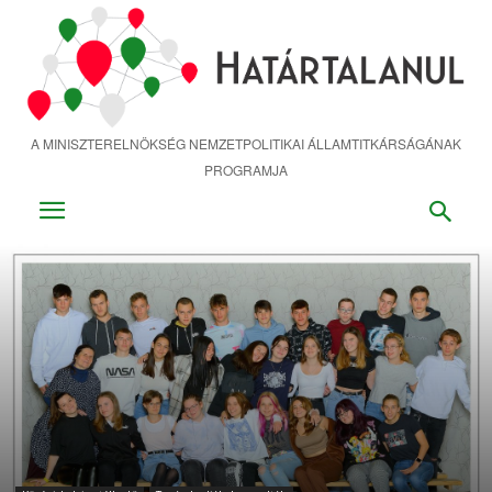
Ugrás
a
fő
tartalomra
A MINISZTERELNÖKSÉG NEMZETPOLITIKAI ÁLLAMTITKÁRSÁGÁNAK
PROGRAMJA