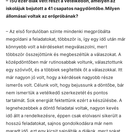
– 150 ezer diák vett részt a vetélkedőn, amelyen az
iskolájuk bejutott a 41 csapatos nagydöntőbe. Milyen
állomásai voltak az erőpróbának?
– Az első fordulóban szinte mindenki megpróbálta
megoldani a feladatokat, többször is, így egy idő után már
könnyebb volt a kérdéseket megválaszolni, mert
többször összejöttünk és megbeszéltük a válaszokat. A
középdöntőben már rutinosabbak voltunk, választottunk
egy szóvivőt, és a többiek segítették őt a válaszokkal. Itt
már nagyon jó volt, hogy a kérdések nagyobb része
ismerős volt. Célunk volt, hogy bejussunk a döntőbe, bár
nem ismertük a vetélkedő szerkezetét és pontos
tartalmát. Sok energiát fektettünk ezért a készülésbe. A
legnehezebbek a döntő feladatai voltak, nagyon kevés
idő állt a rendelkezésre, éppen csak elolvasni sikerült a
hosszú feladatokat, sajnos gondolkodásra már nem
maradt idő, ezt egy kicsit sajnálták a diákok, mert sokat