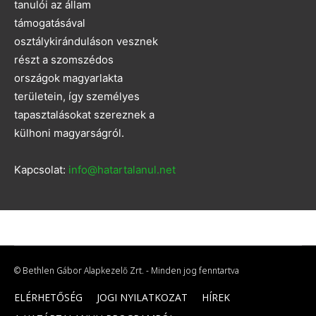
tanulói az állam
támogatásával
osztálykiránduláson vesznek
részt a szomszédos
országok magyarlakta
területein, így személyes
tapasztalásokat szereznek a
külhoni magyarságról.
Kapcsolat:
info@hatartalanul.net
© Bethlen Gábor Alapkezelő Zrt. - Minden jog fenntartva
ELÉRHETŐSÉG
JOGI NYILATKOZAT
HÍREK