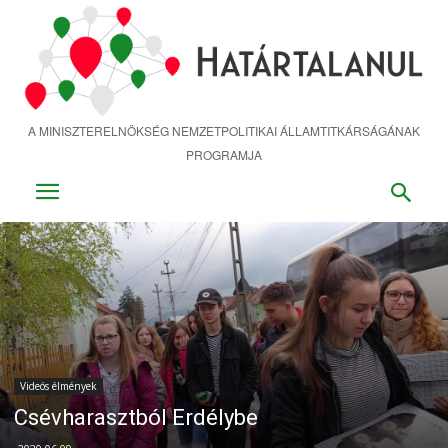
Ugrás
a
fő
tartalomra
A MINISZTERELNÖKSÉG NEMZETPOLITIKAI ÁLLAMTITKÁRSÁGÁNAK
PROGRAMJA
Videós élmények
Csévharasztból Erdélybe