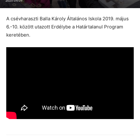
2020.06.09.
A csévharaszti Balla Károly Általános Iskola 2019. május
6.-10. között utazott Erdélybe a Határtalanul Program
keretében.