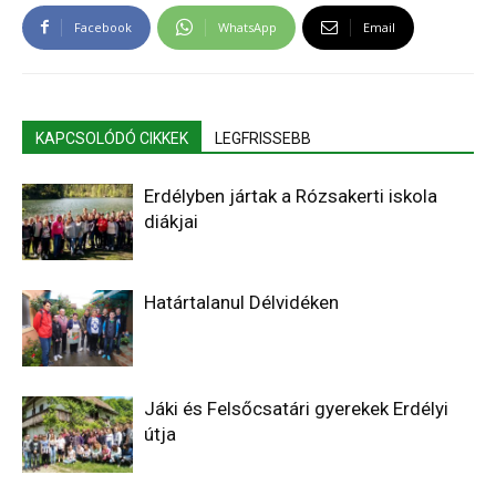
Facebook
WhatsApp
Email
KAPCSOLÓDÓ CIKKEK
LEGFRISSEBB
Erdélyben jártak a Rózsakerti iskola
diákjai
Határtalanul Délvidéken
Jáki és Felsőcsatári gyerekek Erdélyi
útja