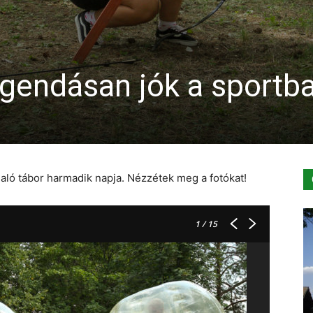
gendásan jók a sportb
aló tábor harmadik napja. Nézzétek meg a fotókat!
1
/ 15