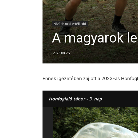
Középiskolai vetélkedő
A magyarok le
2023.08.25.
Ennek igézetében zajlott a 2023-as Honfogl
Honfoglaló tábor - 3. nap