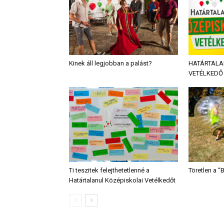
Kinek áll legjobban a palást?
HATÁRTALA
VETÉLKEDŐ 
Ti teszitek felejthetetlenné a
Töretlen a 
Határtalanul Középiskolai Vetélkedőt