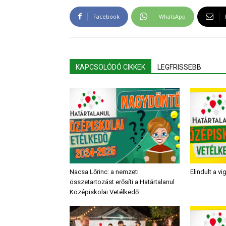
Facebook
WhatsApp
KAPCSOLÓDÓ CIKKEK
LEGFRISSEBB
Nacsa Lőrinc: a nemzeti
Elindult a v
összetartozást erősíti a Határtalanul
Középiskolai Vetélkedő