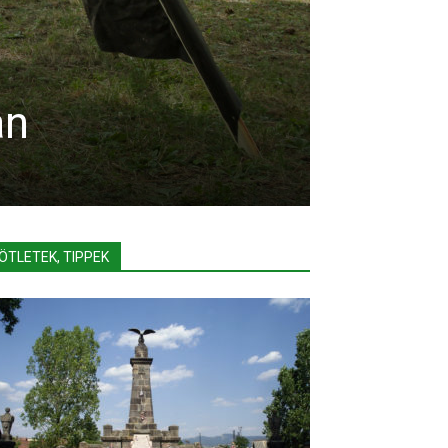
an
ÖTLETEK, TIPPEK