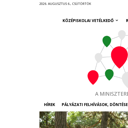
Ugrás
2026. AUGUSZTUS 6., CSÜTÖRTÖK
a
fő
KÖZÉPISKOLAI VETÉLKEDŐ
tartalomra
A MINISZTE
HÍREK
PÁLYÁZATI FELHÍVÁSOK, DÖNTÉSE