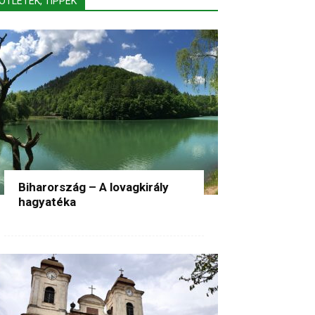
ÖTLETEK, TIPPEK
Biharország – A lovagkirály
hagyatéka