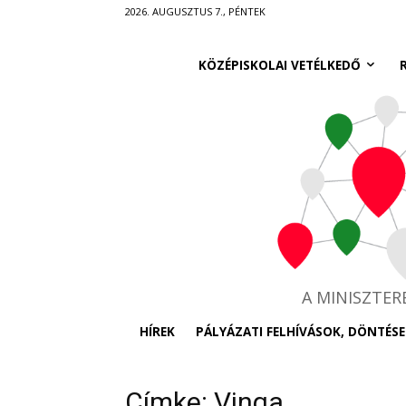
Ugrás
2026. AUGUSZTUS 7., PÉNTEK
a
fő
KÖZÉPISKOLAI VETÉLKEDŐ
tartalomra
A MINISZTE
HÍREK
PÁLYÁZATI FELHÍVÁSOK, DÖNTÉSE
Címke: Vinga