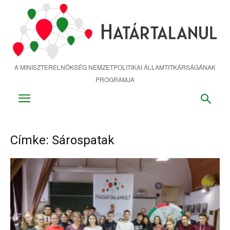
Ugrás
a
fő
tartalomra
A MINISZTERELNÖKSÉG NEMZETPOLITIKAI ÁLLAMTITKÁRSÁGÁNAK
PROGRAMJA
Címke: Sárospatak