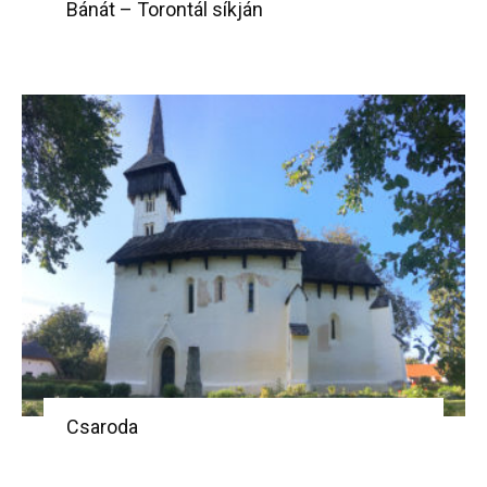
Bánát – Torontál síkján
Csaroda