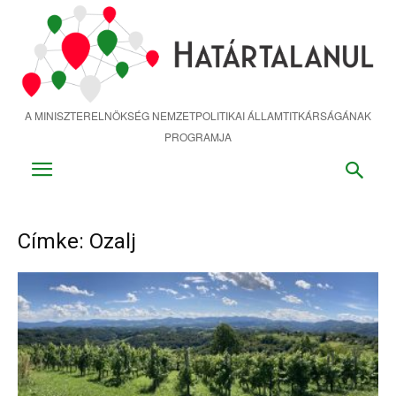
Ugrás
a
fő
tartalomra
A MINISZTERELNÖKSÉG NEMZETPOLITIKAI ÁLLAMTITKÁRSÁGÁNAK
PROGRAMJA
Címke: Ozalj