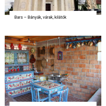
Bars – Bányák, várak, kilátók