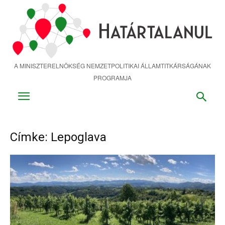
Ugrás
a
fő
tartalomra
A MINISZTERELNÖKSÉG NEMZETPOLITIKAI ÁLLAMTITKÁRSÁGÁNAK
PROGRAMJA
Címke: Lepoglava