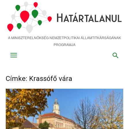
Ugrás
a
fő
tartalomra
A MINISZTERELNÖKSÉG NEMZETPOLITIKAI ÁLLAMTITKÁRSÁGÁNAK
PROGRAMJA
Címke: Krassófő vára