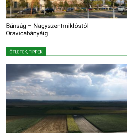
Bánság – Nagyszentmiklóstól
Oravicabányáig
ÖTLETEK, TIPPEK