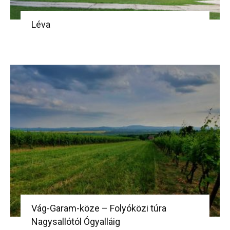
Léva
Vág-Garam-köze – Folyóközi túra
Nagysallótól Ógyalláig