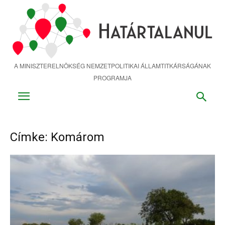
Ugrás
a
fő
tartalomra
A MINISZTERELNÖKSÉG NEMZETPOLITIKAI ÁLLAMTITKÁRSÁGÁNAK
PROGRAMJA
Címke: Komárom