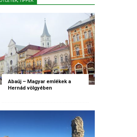
ÖTLETEK, TIPPEK
Abaúj – Magyar emlékek a
Hernád völgyében