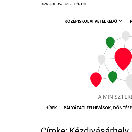
Ugrás
2026. AUGUSZTUS 7., PÉNTEK
a
fő
KÖZÉPISKOLAI VETÉLKEDŐ
tartalomra
A MINISZTE
HÍREK
PÁLYÁZATI FELHÍVÁSOK, DÖNTÉSE
Címke: Kézdivásárhely