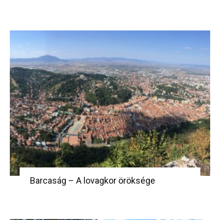
Barcaság – A lovagkor öröksége