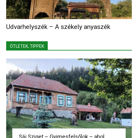
Udvarhelyszék – A székely anyaszék
ÖTLETEK, TIPPEK
Sáj Sziget – Gyimesfelsőlok – ahol