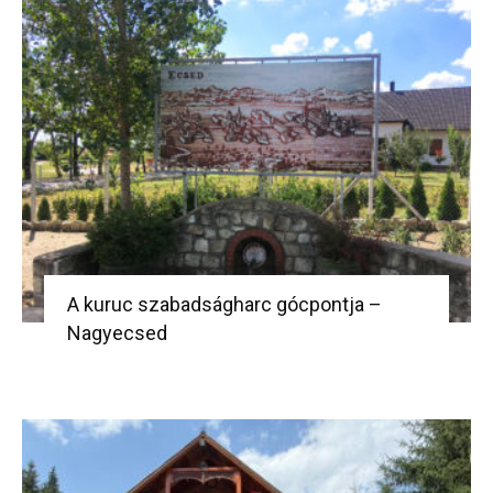
A kuruc szabadságharc gócpontja –
Nagyecsed