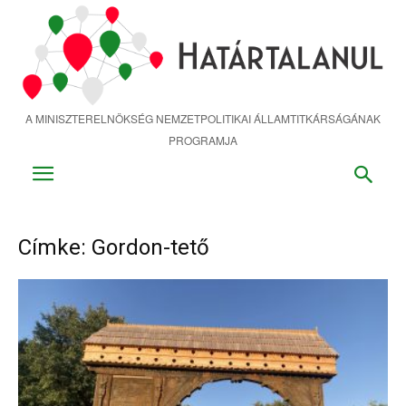
Ugrás
a
fő
tartalomra
A MINISZTERELNÖKSÉG NEMZETPOLITIKAI ÁLLAMTITKÁRSÁGÁNAK
PROGRAMJA
Címke: Gordon-tető