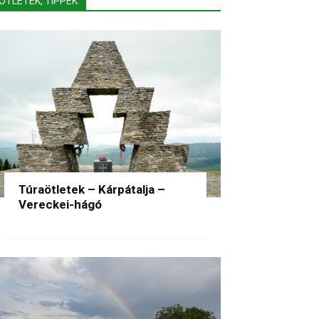
ÖTLETEK, TIPPEK
Túraötletek – Kárpátalja –
Vereckei-hágó