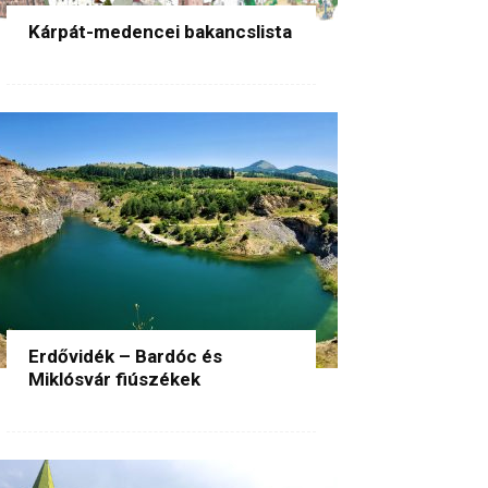
Kárpát-medencei bakancslista
Erdővidék – Bardóc és
Miklósvár fiúszékek