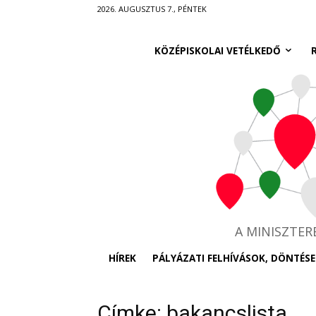
Ugrás
2026. AUGUSZTUS 7., PÉNTEK
a
fő
KÖZÉPISKOLAI VETÉLKEDŐ
tartalomra
A MINISZTE
HÍREK
PÁLYÁZATI FELHÍVÁSOK, DÖNTÉSE
Címke: bakancslista