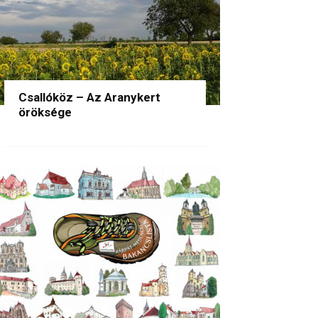
Csallóköz – Az Aranykert
öröksége