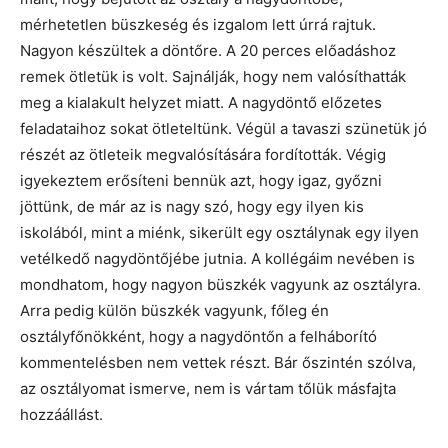
mérhetetlen büszkeség és izgalom lett úrrá rajtuk.
Nagyon készültek a döntőre. A 20 perces előadáshoz
remek ötletük is volt. Sajnálják, hogy nem valósíthatták
meg a kialakult helyzet miatt. A nagydöntő előzetes
feladataihoz sokat ötleteltünk. Végül a tavaszi szünetük jó
részét az ötleteik megvalósítására fordították. Végig
igyekeztem erősíteni bennük azt, hogy igaz, győzni
jöttünk, de már az is nagy szó, hogy egy ilyen kis
iskolából, mint a miénk, sikerült egy osztálynak egy ilyen
vetélkedő nagydöntőjébe jutnia. A kollégáim nevében is
mondhatom, hogy nagyon büszkék vagyunk az osztályra.
Arra pedig külön büszkék vagyunk, főleg én
osztályfőnökként, hogy a nagydöntőn a felháborító
kommentelésben nem vettek részt. Bár őszintén szólva,
az osztályomat ismerve, nem is vártam tőlük másfajta
hozzáállást.