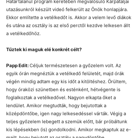
Határtalanul program keretében megvalósuló Kárpátaljai
utazásunkról készült videó felkerült az Önök honlapjára.
Ekkor említette a vetélkedőt is. Akkor a velem levő diákok
és utána az osztály is az első perctől kezdve lelkesen állt
a vetélkedőhöz.
Tűztek ki maguk elé konkrét célt?
Papp Edit:
Céljuk természetesen a győzelem volt. Az
egyik órán megnéztük a vetélkedő felületét, majd órák
végén mindig adtam egy kis időt a kitöltéshez. Örültem,
hogy óraközi szünetben és esténként, hétvégente is
foglalkoztak a vetélkedővel. Nagyon elkapta őket a
lendület. Amikor megtudták, hogy bejutottak a
középdöntőbe, igen nagy lelkesedéssel várták. Végig a
teljes győzelem lebegett a szemük előtt, bár próbáltunk
kis lépésekben (is) gondolkodni. Amikor megkaptuk az e-
mailt, hogy bejutott az osztály a nagydöntőbe,