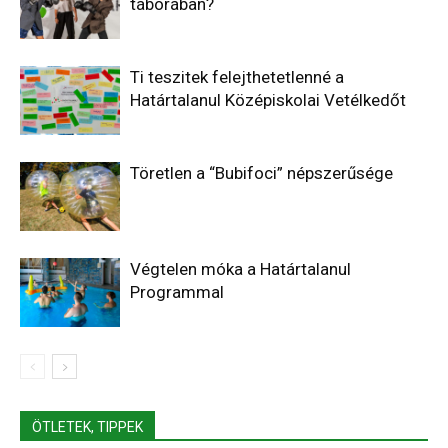
táborában?
Ti teszitek felejthetetlenné a
Határtalanul Középiskolai Vetélkedőt
Töretlen a “Bubifoci” népszerűsége
Végtelen móka a Határtalanul
Programmal
ÖTLETEK, TIPPEK