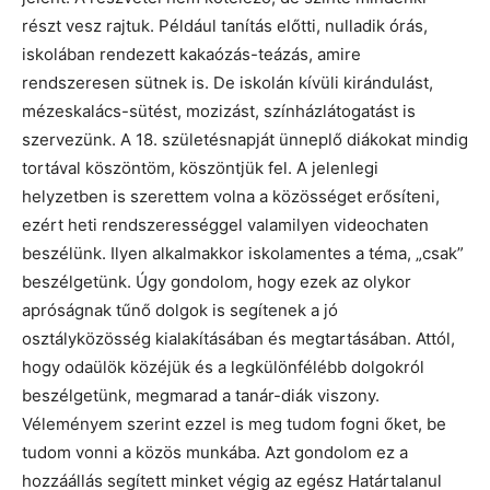
részt vesz rajtuk. Például tanítás előtti, nulladik órás,
iskolában rendezett kakaózás-teázás, amire
rendszeresen sütnek is. De iskolán kívüli kirándulást,
mézeskalács-sütést, mozizást, színházlátogatást is
szervezünk. A 18. születésnapját ünneplő diákokat mindig
tortával köszöntöm, köszöntjük fel. A jelenlegi
helyzetben is szerettem volna a közösséget erősíteni,
ezért heti rendszerességgel valamilyen videochaten
beszélünk. Ilyen alkalmakkor iskolamentes a téma, „csak”
beszélgetünk. Úgy gondolom, hogy ezek az olykor
apróságnak tűnő dolgok is segítenek a jó
osztályközösség kialakításában és megtartásában. Attól,
hogy odaülök közéjük és a legkülönfélébb dolgokról
beszélgetünk, megmarad a tanár-diák viszony.
Véleményem szerint ezzel is meg tudom fogni őket, be
tudom vonni a közös munkába. Azt gondolom ez a
hozzáállás segített minket végig az egész Határtalanul