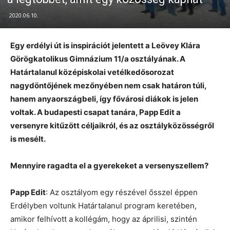
2020.06.10.
Egy erdélyi út is inspirációt jelentett a Leövey Klára
Görögkatolikus Gimnázium 11/a osztályának. A
Határtalanul középiskolai vetélkedősorozat
nagydöntőjének mezőnyében nem csak határon túli,
hanem anyaországbeli, így fővárosi diákok is jelen
voltak. A budapesti csapat tanára, Papp Edit a
versenyre kitűzött céljaikról, és az osztályközösségről
is mesélt.
Mennyire ragadta el a gyerekeket a versenyszellem?
Papp Edit
: Az osztályom egy részével ősszel éppen
Erdélyben voltunk Határtalanul program keretében,
amikor felhívott a kollégám, hogy az áprilisi, szintén