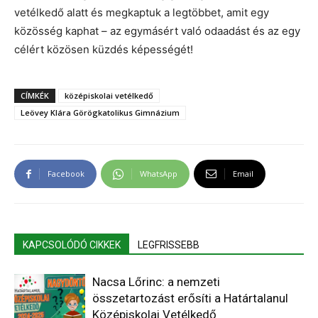
vetélkedő alatt és megkaptuk a legtöbbet, amit egy
közösség kaphat – az egymásért való odaadást és az egy
célért közösen küzdés képességét!
CÍMKÉK
középiskolai vetélkedő
Leövey Klára Görögkatolikus Gimnázium
Facebook
WhatsApp
Email
KAPCSOLÓDÓ CIKKEK
LEGFRISSEBB
Nacsa Lőrinc: a nemzeti
összetartozást erősíti a Határtalanul
Középiskolai Vetélkedő