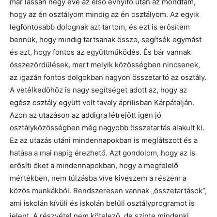
már lassan négy éve az első évnyitó után az mondtam,
hogy az én osztályom mindig az én osztályom. Az egyik
legfontosabb dolognak azt tartom, és ezt is erősítem
bennük, hogy mindig tartsanak össze, segítsék egymást
és azt, hogy fontos az együttműködés. És bár vannak
összezördülések, mert melyik közösségben nincsenek,
az igazán fontos dolgokban nagyon összetartó az osztály.
A vetélkedőhöz is nagy segítséget adott az, hogy az
egész osztály együtt volt tavaly áprilisban Kárpátalján.
Azon az utazáson az addigra létrejött igen jó
osztályközösségben még nagyobb összetartás alakult ki.
Ez az utazás utáni mindennapokban is meglátszott és a
hatása a mai napig érezhető. Azt gondolom, hogy az is
erősíti őket a mindennapokban, hogy a megfelelő
mértékben, nem túlzásba víve kiveszem a részem a
közös munkákból. Rendszeresen vannak „összetartások”,
ami iskolán kívüli és iskolán belüli osztályprogramot is
jelent. A részvétel nem kötelező, de szinte mindenki