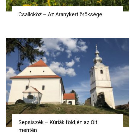
Csallóköz – Az Aranykert öröksége
Sepsiszék – Kúriák földjén az Olt
mentén