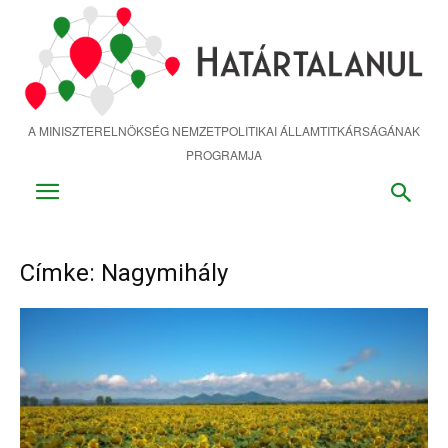
Ugrás
a
fő
tartalomra
A MINISZTERELNÖKSÉG NEMZETPOLITIKAI ÁLLAMTITKÁRSÁGÁNAK
PROGRAMJA
Címke: Nagymihály